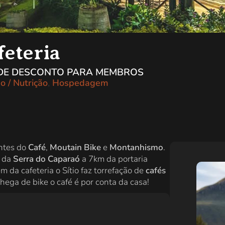
feteria
 DE DESCONTO PARA MEMBROS
o / Nutrição
,
Hospedagem
ntes do
Café
,
Moutain Bike
e
Montanhismo
.
o da
Serra do Caparaó
a 7km da portaria
da cafeteria o Sítio faz torrefação de
cafés
ega de bike o café é por conta da casa!