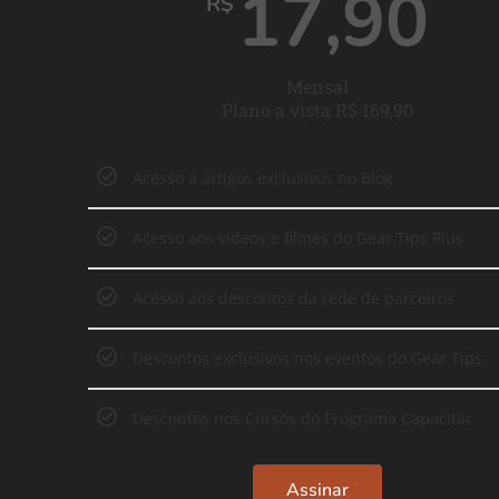
17,90
R$
Mensal
Plano a vista R$ 169,90
Acesso a artigos exclusivos no Blog
Acesso aos vídeos e filmes do Gear Tips Plus
Acesso aos descontos da rede de parceiros
Descontos exclusivos nos eventos do Gear Tips
Descontos nos Cursos do Programa Capacitar
Assinar