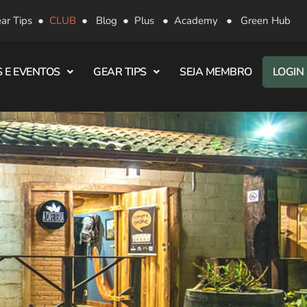
ar Tips
●
CLUB
●
Blog
●
Plus
●
Academy
●
Green Hub
 E EVENTOS
GEAR TIPS
SEJA MEMBRO
LOGIN