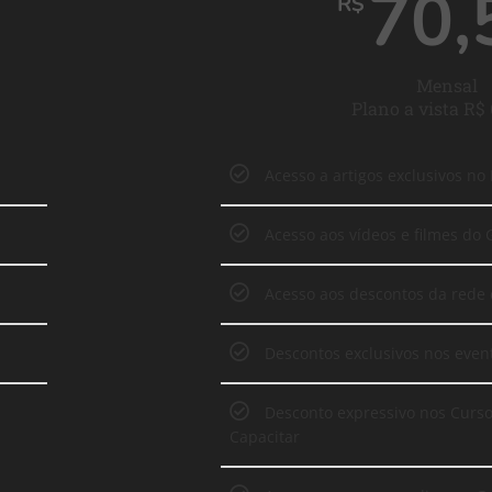
70,
R$
Mensal
Plano a vista R$
Acesso a artigos exclusivos no
Acesso aos vídeos e filmes do 
Acesso aos descontos da rede 
Descontos exclusivos nos even
Desconto expressivo nos Curs
Capacitar