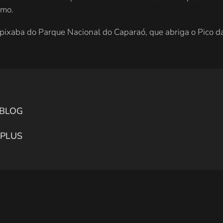
smo.
ixaba do Parque Nacional do Caparaó, que abriga o Pico da B
s BLOG
s PLUS