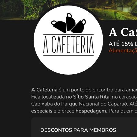
A Ca
ATÉ 15%
Alimentaçã
A Cafeteria
é um ponto de encontro para ama
Fica localizada no
Sítio Santa Rita
, no coraçã
Capixaba do Parque Nacional do Caparaó. Além 
especiais
e oferece
hospedagem.
Para quem ch
DESCONTOS PARA MEMBROS