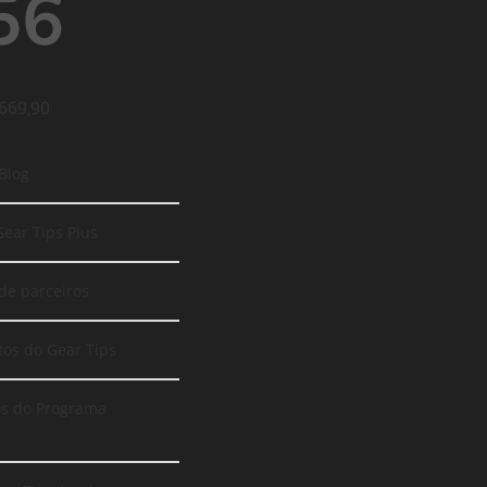
56
 669,90
 Blog
Gear Tips Plus
de parceiros
tos do Gear Tips
os do Programa