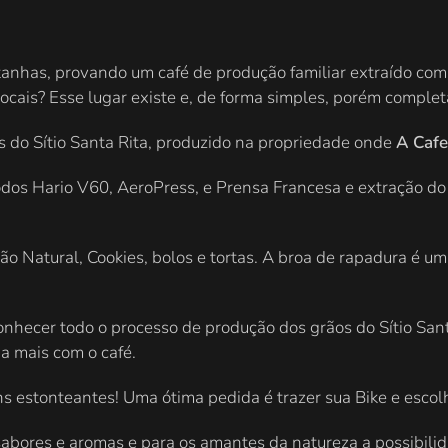
anhas, provando um café de produção familiar extraído com 
locais? Esse lugar existe e, de forma simples, porém comple
os do Sítio Santa Rita, produzido na propriedade onde
A Cafe
todos Hario V60, AeroPress, e Prensa Francesa e extração d
o Natural, Cookies, bolos e tortas. A broa de rapadura é u
 conhecer todo o processo de produção dos grãos do Sítio Sa
da mais com o café.
s estonteantes! Uma ótima pedida é trazer sua Bike e escol
abores e aromas e para os amantes da natureza a possibilida