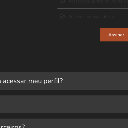
Acesso aos cursos online no G
Sorteios mensais de kits
Assinar
a acessar meu perfil?
rceiros?