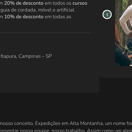
om
20% de desconto
em todos os
cursos
guia de cordada, móvel e artificial.
om
10% de desconto
em todas as
 Itapura, Campinas – SP
osso conceito, Expedições em Alta Montanha, um nome forte,
esentar nossa equipe, nosso trabalho. Assim como um alpin