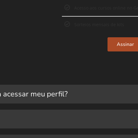
Acesso aos cursos online no G
Sorteios mensais de kits
Assinar
a acessar meu perfil?