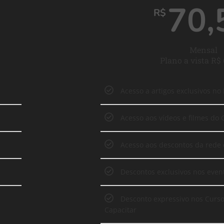
70,
R$
Mensal
Plano a vista R$
Acesso a artigos exclusivos no
Acesso aos vídeos e filmes do 
Acesso aos descontos da rede 
Descontos exclusivos nos even
Desconto expressivo nos Curs
Capacitar