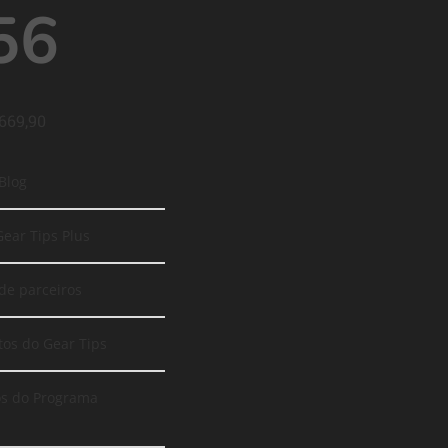
56
 669,90
 Blog
Gear Tips Plus
de parceiros
tos do Gear Tips
os do Programa