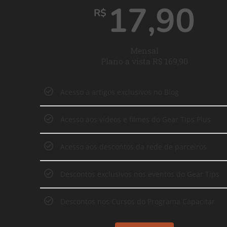
17,90
R$
Mensal
Plano a vista R$ 169,90
Acesso a artigos exclusivos no Blog
Acesso aos vídeos e filmes do Gear Tips Plus
Acesso aos descontos da rede de parceiros
Descontos exclusivos nos eventos do Gear Tips
Descontos nos Cursos do Programa Capacitar