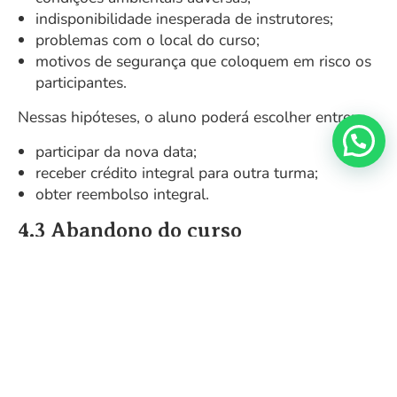
indisponibilidade inesperada de instrutores;
problemas com o local do curso;
motivos de segurança que coloquem em risco os
participantes.
Nessas hipóteses, o aluno poderá escolher entre:
participar da nova data;
receber crédito integral para outra turma;
obter reembolso integral.
4.3 Abandono do curso
Se o aluno decidir deixar o curso antes do término,
não haverá reembolso ou crédito.
Em casos de justa causa (ex.: problema de saúde ou
acidente devidamente comprovado), a situação
poderá ser analisada individualmente.