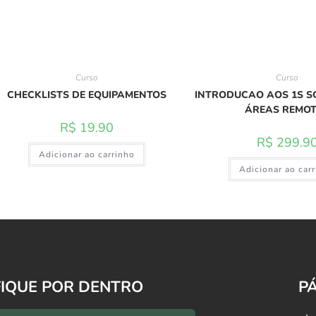
Curso
Curso
CHECKLISTS DE EQUIPAMENTOS
INTRODUCAO AOS 1S 
ÁREAS REMO
R$
19.90
R$
299.9
Adicionar ao carrinho
Adicionar ao car
FIQUE POR DENTRO
P