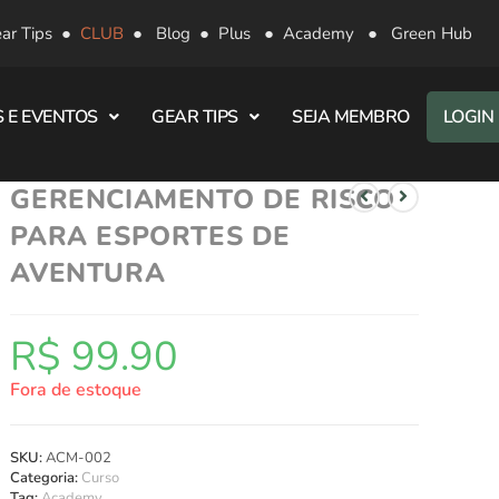
ar Tips
●
CLUB
●
Blog
●
Plus
●
Academy
●
Green Hub
 E EVENTOS
GEAR TIPS
SEJA MEMBRO
LOGIN
GERENCIAMENTO DE RISCO
PARA ESPORTES DE
AVENTURA
R$
99.90
Fora de estoque
SKU:
ACM-002
Categoria:
Curso
Tag:
Academy