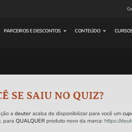
Ge
PARCEIROS E DESCONTOS
CONTEÚDO
CURSOS
Ê SE SAIU NO QUIZ?
ação a
deuter
acaba de disponibilizar para você um
cu
0
, para
QUALQUER
produto novo da marca:
https://deut