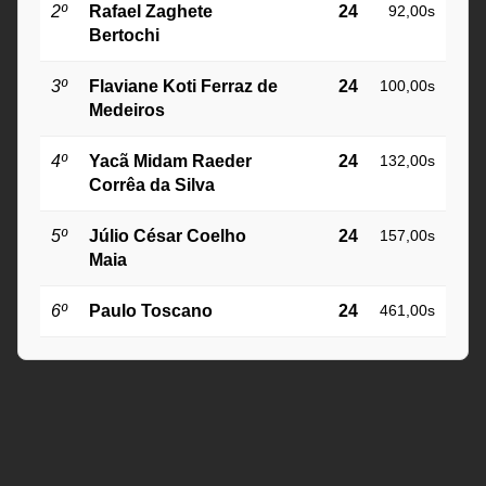
2º
Rafael Zaghete
24
92,00s
Bertochi
3º
Flaviane Koti Ferraz de
24
100,00s
Medeiros
4º
Yacã Midam Raeder
24
132,00s
Corrêa da Silva
5º
Júlio César Coelho
24
157,00s
Maia
6º
Paulo Toscano
24
461,00s