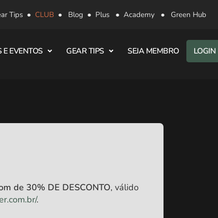
ar Tips
●
CLUB
●
Blog
●
Plus
●
Academy
●
Green Hub
 E EVENTOS
GEAR TIPS
SEJA MEMBRO
LOGIN
pom de 30% DE DESCONTO
, válido
er.com.br/
.