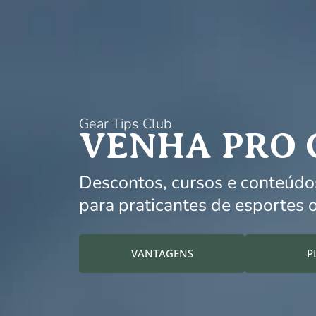
Gear Tips Club
VENHA PRO 
Descontos, cursos e conteúdo
para praticantes de esportes 
VANTAGENS
P