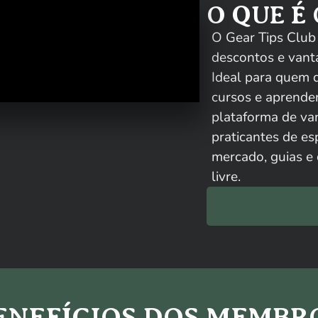
O QUE É 
O Gear Tips Club
descontos e vant
Ideal para quem 
cursos e aprende
plataforma de va
praticantes de es
mercado, guias e 
livre.
ENEFÍCIOS DOS MEMBR