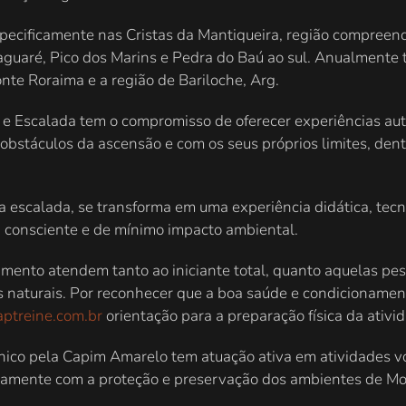
pecificamente nas Cristas da Mantiqueira, região compreen
o Itaguaré, Pico dos Marins e Pedra do Baú ao sul. Anualme
te Roraima e a região de Bariloche, Arg.
 Escalada tem o compromisso de oferecer experiências au
obstáculos da ascensão e com os seus próprios limites, den
 escalada, se transforma em uma experiência didática, tecn
 consciente e de mínimo impacto ambiental.
mento atendem tanto ao iniciante total, quanto aquelas pe
aturais. Por reconhecer que a boa saúde e condicionament
ptreine.com.br
orientação para a preparação física da ativi
cnico pela Capim Amarelo tem atuação ativa em atividades v
camente com a proteção e preservação dos ambientes de Mo