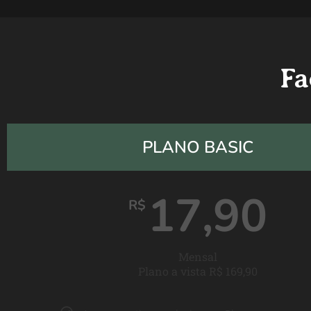
Fa
PLANO BASIC
17,90
R$
Mensal
Plano a vista R$ 169,90