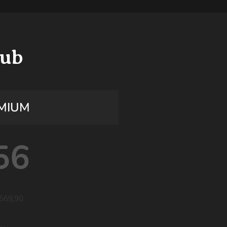
lub
MIUM
56
 669,90