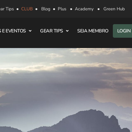
ar Tips
●
CLUB
●
Blog
●
Plus
●
Academy
●
Green Hub
 E EVENTOS
GEAR TIPS
SEJA MEMBRO
LOGIN