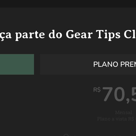
ça parte do Gear Tips C
PLANO PRE
70,
R$
Mensal
Plano a vista R$