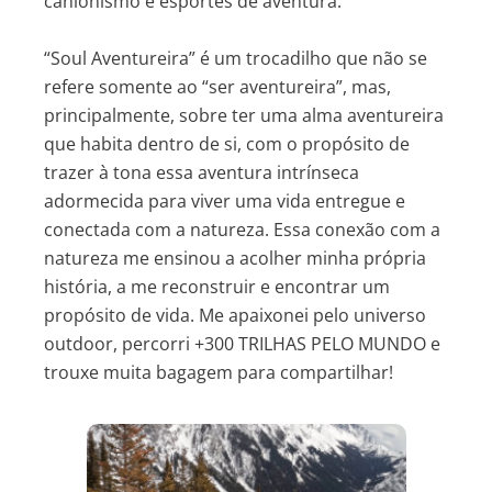
canionismo e esportes de aventura.
Bônus 3 Papo de Cobra – Aula 4: Identificação
Bônus 2 Trilha sem dor – Aula 6: Fator externo –
“Soul Aventureira” é um trocadilho que não se
de serpentes peçonhentas
bastão de caminhada
refere somente ao “ser aventureira”, mas,
principalmente, sobre ter uma alma aventureira
Bônus 2 Trilha sem dor – Aula 7: Fator externo –
que habita dentro de si, com o propósito de
calçado
trazer à tona essa aventura intrínseca
adormecida para viver uma vida entregue e
conectada com a natureza. Essa conexão com a
Bônus 2 Trilha sem dor – Aula 8: Fatores
natureza me ensinou a acolher minha própria
internos + preparo físico
história, a me reconstruir e encontrar um
propósito de vida. Me apaixonei pelo universo
Bônus 2 Trilha sem dor – Aula 9: Lesão prévia
outdoor, percorri +300 TRILHAS PELO MUNDO e
trouxe muita bagagem para compartilhar!
Bônus 2 Trilha sem dor – Aula 10: Alongamento
ou aquecimento