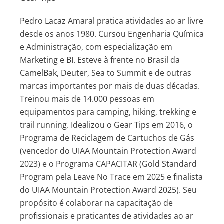
Por que a mochila Deuter Aircontact PRO é mais
pesada que outras mochilas para Trekking?
Pedro Lacaz Amaral pratica atividades ao ar livre
Sobre mochilas cargueiras Femininas
desde os anos 1980. Cursou Engenharia Química
e Administração, com especialização em
Conheça a mochila cargueira Deuter Aircontact
Marketing e BI. Esteve à frente no Brasil da
Core
CamelBak, Deuter, Sea to Summit e de outras
marcas importantes por mais de duas décadas.
Capacidade de Carga da mochila cargueira
Treinou mais de 14.000 pessoas em
Deuter Aircontact Core
equipamentos para camping, hiking, trekking e
trail running. Idealizou o Gear Tips em 2016, o
Programa de Reciclagem de Cartuchos de Gás
(vencedor do UIAA Mountain Protection Award
2023) e o Programa CAPACITAR (Gold Standard
Program pela Leave No Trace em 2025 e finalista
do UIAA Mountain Protection Award 2025). Seu
propósito é colaborar na capacitação de
profissionais e praticantes de atividades ao ar