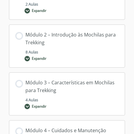
2 Aulas
Expandir
Conteúdo do Módulo
Módulo 2 – Introdução às Mochilas para
0% CONCLUÍDO
0/2 Passos
Trekking
8 Aulas
Expandir
Reflexão sobre marcas de Mochilas para
Trekking no Brasil
Conteúdo do Módulo
Módulo 3 – Características em Mochilas
0% CONCLUÍDO
0/8 Passos
Qual a diferença entre Hiking e Trekking?
para Trekking
4 Aulas
Expandir
Capacidade de Carga das Mochilas para
Trekking
Conteúdo do Módulo
Módulo 4 – Cuidados e Manutenção