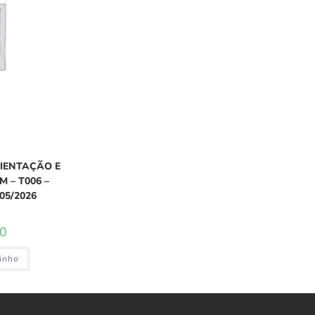
o
IENTAÇÃO E
 – T006 –
05/2026
00
rinho