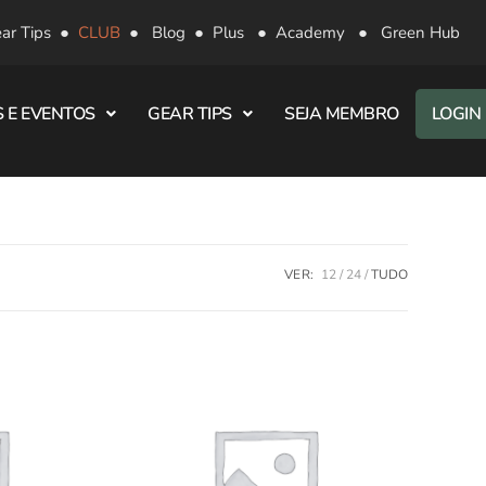
ar Tips
●
CLUB
●
Blog
●
Plus
●
Academy
●
Green Hub
 E EVENTOS
GEAR TIPS
SEJA MEMBRO
LOGIN
VER:
12
24
TUDO