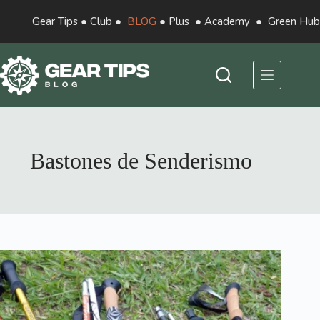
Gear Tips
●
Club
●
BLOG
●
Plus
●
Academy
●
Green Hub
Bastones de Senderismo