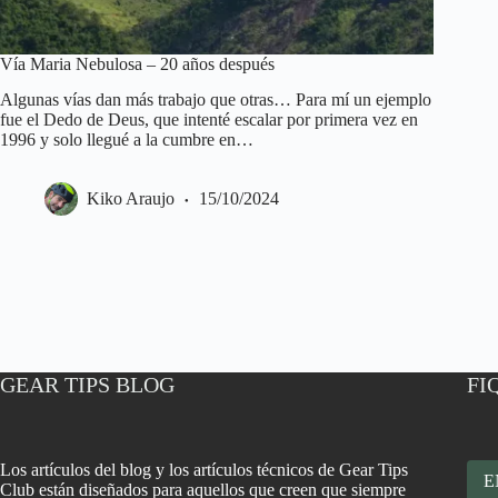
Vía Maria Nebulosa – 20 años después
Algunas vías dan más trabajo que otras… Para mí un ejemplo
fue el Dedo de Deus, que intenté escalar por primera vez en
1996 y solo llegué a la cumbre en…
Kiko Araujo
15/10/2024
GEAR TIPS BLOG
FI
Los artículos del blog y los artículos técnicos de Gear Tips
E
Club están diseñados para aquellos que creen que siempre