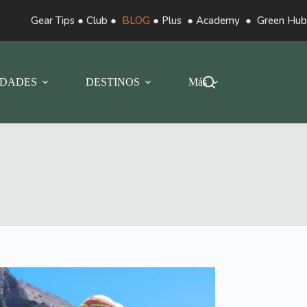
Gear Tips
●
Club
●
BLOG
●
Plus
●
Academy
●
Green Hub
DADES
DESTINOS
Más