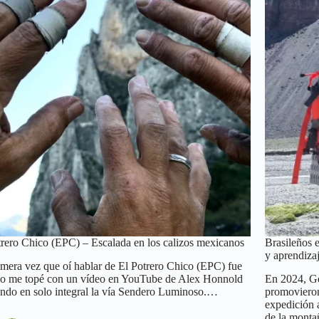
trero Chico (EPC) – Escalada en los calizos mexicanos
Brasileños 
y aprendiza
imera vez que oí hablar de El Potrero Chico (EPC) fue
o me topé con un vídeo en YouTube de Alex Honnold
En 2024, Ge
ando en solo integral la vía Sendero Luminoso.…
promovieron
expedición 
de la mont