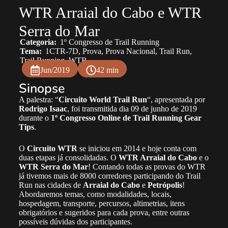
WTR Arraial do Cabo e WTR
Serra do Mar
Categoria:
1º Congresso de Trail Running
Tema:
1CTR-7D
,
Prova
,
Prova Nacional
,
Trail Run
,
Trail Running
,
WTR
Jun/2019
42 min
Sinopse
A palestra: “
Circuito World Trail Run
“, apresentada por
Rodrigo Isaac
, foi transmitida dia 09 de junho de 2019
durante o
1º Congresso Online de Trail Running Gear
Tips
.
O
Circuito WTR
se iniciou em 2014 e hoje conta com
duas etapas já consolidadas. O
WTR Arraial do Cabo
e o
WTR Serra do Mar
! Contando todas as provas do WTR
já tivemos mais de 8000 corredores participando do Trail
Run nas cidades de
Arraial do Cabo
e
Petrópolis
!
Abordaremos temas, como modalidades, locais,
hospedagem, transporte, percursos, altimetrias, itens
obrigatórios e sugeridos para cada prova, entre outras
possíveis dúvidas dos participantes.