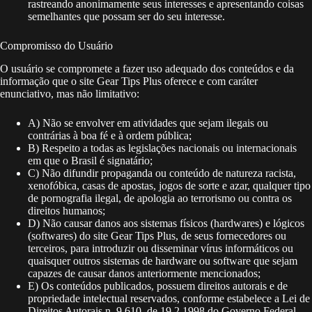
rastreando anonimamente seus interesses e apresentando coisas
semelhantes que possam ser do seu interesse.
Compromisso do Usuário
O usuário se compromete a fazer uso adequado dos conteúdos e da
informação que o site Gear Tips Plus oferece e com caráter
enunciativo, mas não limitativo:
A) Não se envolver em atividades que sejam ilegais ou
contrárias à boa fé e à ordem pública;
B) Respeito a todas as legislações nacionais ou internacionais
em que o Brasil é signatário;
C) Não difundir propaganda ou conteúdo de natureza racista,
xenofóbica, casas de apostas, jogos de sorte e azar, qualquer tipo
de pornografia ilegal, de apologia ao terrorismo ou contra os
direitos humanos;
D) Não causar danos aos sistemas físicos (hardwares) e lógicos
(softwares) do site Gear Tips Plus, de seus fornecedores ou
terceiros, para introduzir ou disseminar vírus informáticos ou
quaisquer outros sistemas de hardware ou software que sejam
capazes de causar danos anteriormente mencionados;
E) Os conteúdos publicados, possuem direitos autorais e de
propriedade intelectual reservados, conforme estabelece a Lei de
Direitos Autorais n. 9.610, de 19.2.1998 do Governo Federal