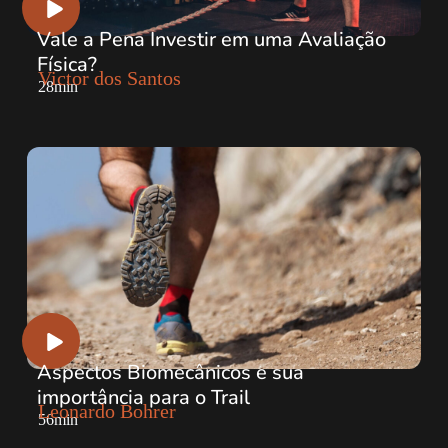
Vale a Pena Investir em uma Avaliação
Física?
Victor dos Santos
28min
Aspectos Biomecânicos e sua
importância para o Trail
Leonardo Bohrer
56min