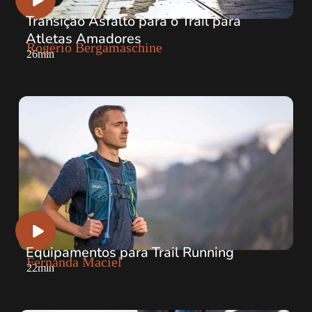
Transição Asfalto para o Trail para
Atletas Amadores
Rogério Bergamaschine
26min
Equipamentos para Trail Running
Fernanda Maciel
22min