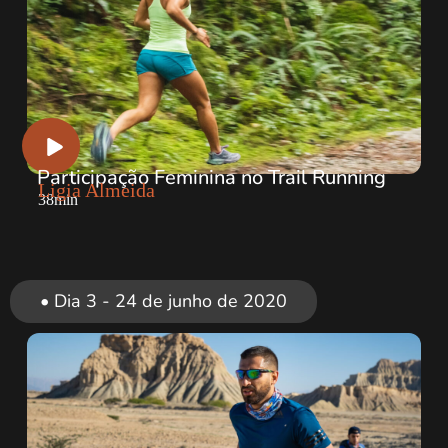
Participação Feminina no Trail Running
Ligia Almeida
38min
• Dia 3 - 24 de junho de 2020