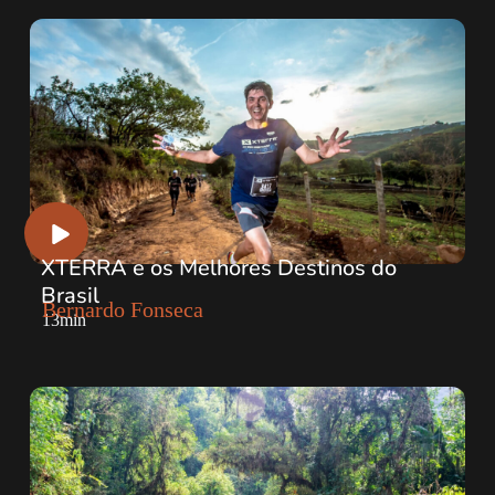
XTERRA e os Melhores Destinos do
Brasil
Bernardo Fonseca
13min