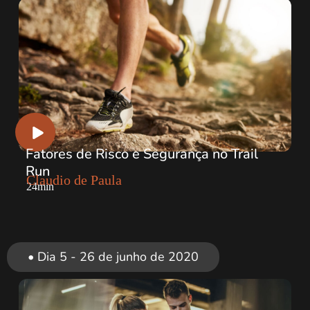
Fatores de Risco e Segurança no Trail
Run
Claudio de Paula
24min
• Dia 5 - 26 de junho de 2020