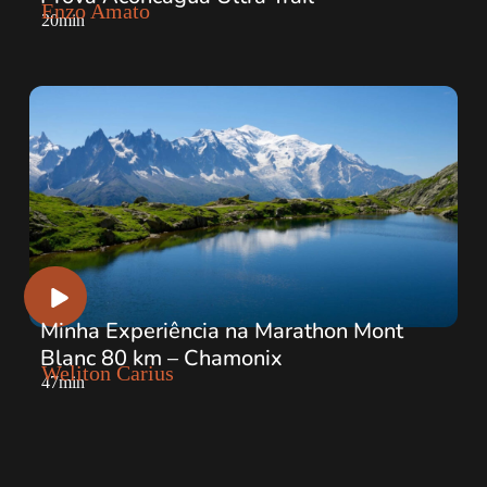
Enzo Amato
20min
Minha Experiência na Marathon Mont
Blanc 80 km – Chamonix
Weliton Carius
47min