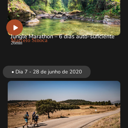
Jungle Marathon – 6 dias auto-suficiente
Marcelo Sinoca
26min
• Dia 7 - 28 de junho de 2020