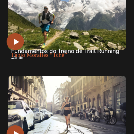
Fundamentos do Treino de Trail Running
Fábio Moralles “Tchê”
40min