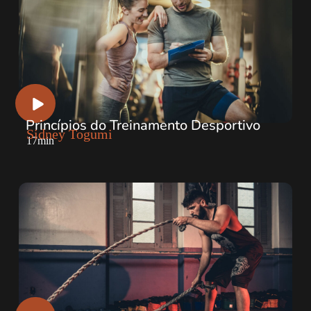
Princípios do Treinamento Desportivo
Sidney Togumi
17min