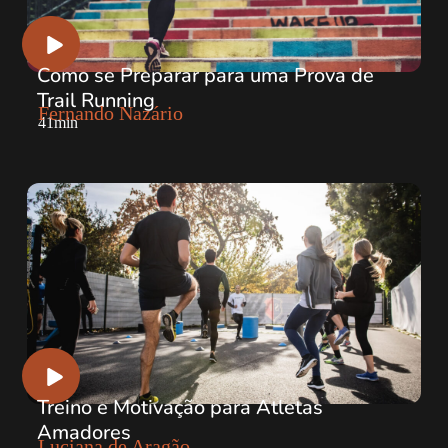
Como se Preparar para uma Prova de
Trail Running
Fernando Nazário
41min
Treino e Motivação para Atletas
Amadores
Luciana de Aragão