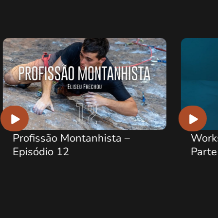
ofissão Montanhista –
Workshop T
isódio 12
Parte 1