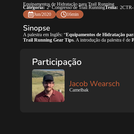
Equipamentos de Hidratação para Trail Running
Categoria:
2º Congresso de Trail Running
Tema:
2CTR-
Jun/2020
16min
Sinopse
A palestra em Inglês: “
Equipamentos de Hidratação par
Trail Running Gear Tips
. A introdução da palestra é de
Participação
Jacob Wearsch
Camelbak