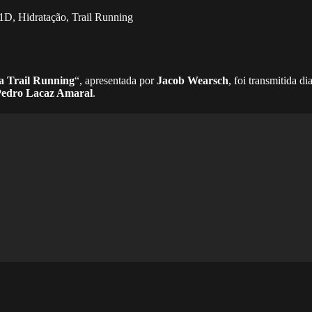
1D
,
Hidratação
,
Trail Running
a Trail Running
“, apresentada por
Jacob Wearsch
, foi transmitida 
Pedro Lacaz Amaral
.