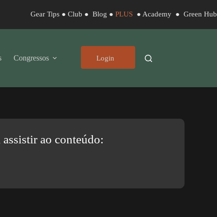
Gear Tips
●
Club
●
Blog
●
PLUS
●
Academy
●
Green Hub
s
Congressos
Login
assistir ao conteúdo: