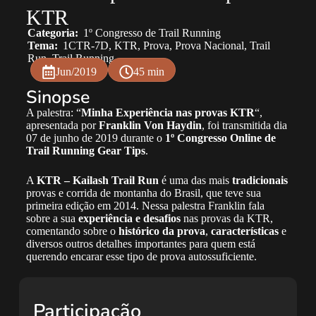
KTR
Categoria:
1º Congresso de Trail Running
Tema:
1CTR-7D
,
KTR
,
Prova
,
Prova Nacional
,
Trail
Run
,
Trail Running
Jun/2019
45 min
Sinopse
A palestra: “
Minha Experiência nas provas KTR
“,
apresentada por
Franklin Von Haydin
, foi transmitida dia
07 de junho de 2019 durante o
1º Congresso Online de
Trail Running Gear Tips
.
A
KTR – Kailash Trail Run
é uma das mais
tradicionais
provas e corrida de montanha do Brasil, que teve sua
primeira edição em 2014. Nessa palestra Franklin fala
sobre a sua
experiência e desafios
nas provas da KTR,
comentando sobre o
histórico da prova
,
características
e
diversos outros detalhes importantes para quem está
querendo encarar esse tipo de prova autossuficiente.
Participação