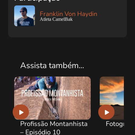
Franklin Von Haydin
Atleta CamelBak
Assista também...
fissão Montanhista
Fotografia Outdoor
pisódio 10