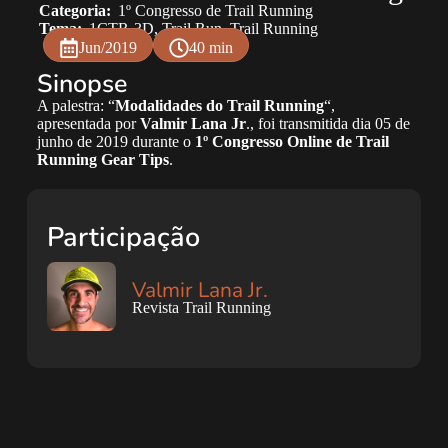
Categoria:
1º Congresso de Trail Running
Tema:
1CTR-3D
,
Trail Run
,
Trail Running
Jun/2019
40 min
Sinopse
A palestra: “
Modalidades do Trail Running
“,
apresentada por
Valmir Lana Jr
., foi transmitida dia 05 de
junho de 2019 durante o
1º Congresso Online de Trail
Running Gear Tips
.
Participação
Valmir Lana Jr.
Revista Trail Running