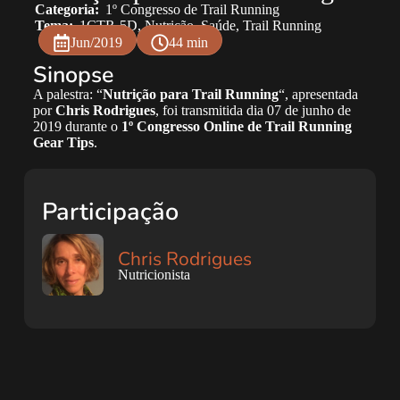
Categoria:
1º Congresso de Trail Running
Tema:
1CTR-5D
,
Nutrição
,
Saúde
,
Trail Running
Jun/2019
44 min
Sinopse
A palestra: “
Nutrição para Trail Running
“, apresentada
por
Chris Rodrigues
, foi transmitida dia 07 de junho de
2019 durante o
1º Congresso Online de Trail Running
Gear Tips
.
Participação
Chris Rodrigues
Nutricionista