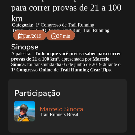
para correr provas de 21 a 100
km
Categoria:
1º Congresso de Trail Running
Tema:
1CTR-3D
,
Prova
,
Trail Run
,
Trail Running
Jun/2019
37 min
Sinopse
A palestra: “
Tudo o que você precisa saber para correr
provas de 21 a 100 km
“, apresentada por
Marcelo
Sinoca
, foi transmitida dia 05 de junho de 2019 durante o
1º Congresso Online de Trail Running Gear Tips
.
Participação
Marcelo Sinoca
Trail Runners Brasil