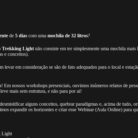
ente
de
5 dias
com uma
mochila de 32 litros
?
o
Trekking Light
não consiste em ter simplesmente uma mochila mais 
 e conceitos).
levar em consideração se são de fato adequados para o local e estaçã
na! Em nossos workshops presenciais, ouvimos inúmeros relatos de pes
ve mais sem estrutura, e não para por ai!
esmistificar alguns conceitos, quebrar paradigmas e, acima de tudo, or
imos expandir os horizontes e criar esse Webinar (Aula Online) para q
 Light