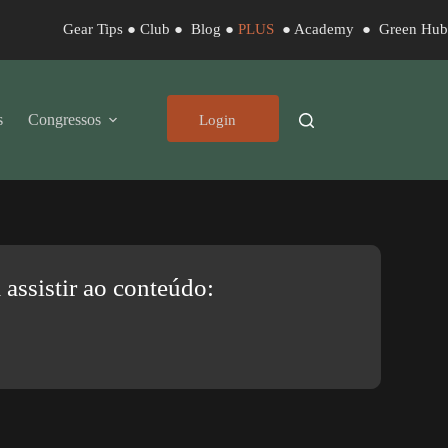
Gear Tips
●
Club
●
Blog
●
PLUS
●
Academy
●
Green Hub
s
Congressos
Login
assistir ao conteúdo: