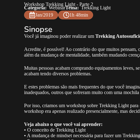
Workshop Trekking Light - Parte 2
Categoria:
Webinar
Tema:
Trekking Light
Jan/2019
1h 48min
Sinopse
Você já imaginou poder realizar um
Trekking Autossufici
Acredite, é possível! Ao contrário do que muitos pensam, 
além da mudança de mentalidade, também mudando crenças
Muitas pessoas acabam comprando equipamentos leves, sem 
acabam tendo diversos problemas.
E estes problemas são mais frequentes do que você imagi
inadequados, outros que sofreram muito com uma mochila le
Por isso, criamos um workshop sobre Trekking Light para d
workshop era apenas realizado presencialmente, mas decid
Veja abaixo o que você vai aprender:
• O conceito de Trekking Light
• A mudança de mindset necessária para fazer um Trekking