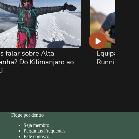
Equipamentos para Trail
Prova U
Running
Chilen
Fique por dentro
Seja membro
Perguntas Frequentes
Fale conosco