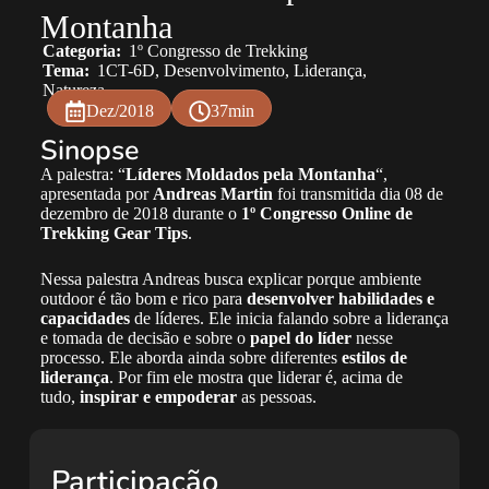
Montanha
Categoria:
1º Congresso de Trekking
Tema:
1CT-6D
,
Desenvolvimento
,
Liderança
,
Natureza
Dez/2018
37min
Sinopse
A palestra: “
Líderes Moldados pela Montanha
“,
apresentada por
Andreas Martin
foi transmitida dia 08 de
dezembro de 2018 durante o
1º Congresso Online de
Trekking Gear Tips
.
Nessa palestra Andreas busca explicar porque ambiente
outdoor é tão bom e rico para
desenvolver habilidades e
capacidades
de líderes. Ele inicia falando sobre a liderança
e tomada de decisão e sobre o
papel do líder
nesse
processo. Ele aborda ainda sobre diferentes
estilos de
liderança
. Por fim ele mostra que liderar é, acima de
tudo,
inspirar e empoderar
as pessoas.
Participação