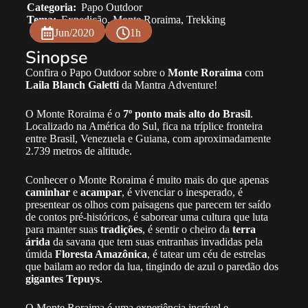
Categoria:
Papo Outdoor
Tema:
Expedição
,
Monte Roraima
,
Trekking
Jun/2020
1h
Sinopse
Confira o Papo Outdoor sobre o
Monte Roraima
com
Laila Blanch Galetti
da Mantra Adventure!
O Monte Roraima é o
7º ponto mais alto do Brasil
.
Localizado na América do Sul, fica na tríplice fronteira
entre Brasil, Venezuela e Guiana, com aproximadamente
2.739 metros de altitude.
Conhecer o Monte Roraima é muito mais do que apenas
caminhar
e
acampar
, é vivenciar o inesperado, é
presentear os olhos com paisagens que parecem ter saído
de contos pré-históricos, é saborear uma cultura que luta
para manter suas
tradições
, é sentir o cheiro da
terra
árida
da savana que tem suas entranhas invadidas pela
úmida
Floresta Amazônica
, é tatear um céu de estrelas
que bailam ao redor da lua, tingindo de azul o paredão dos
gigantes Tepuys
.
O Monte Roraima é uma experiência incrível e