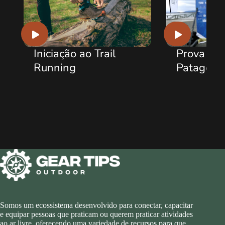
iação ao Trail
Prova Ultra Fiords,
ning
Patagônia Chilena
Somos um ecossistema desenvolvido para conectar, capacitar
e equipar pessoas que praticam ou querem praticar atividades
ao ar livre, oferecendo uma variedade de recursos para que