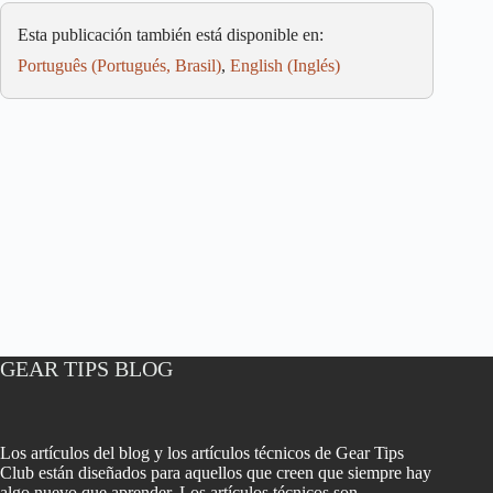
Esta publicación también está disponible en:
Português
(
Portugués, Brasil
)
English
(
Inglés
)
GEAR TIPS BLOG
Los artículos del blog y los artículos técnicos de Gear Tips
Club están diseñados para aquellos que creen que siempre hay
algo nuevo que aprender. Los artículos técnicos son