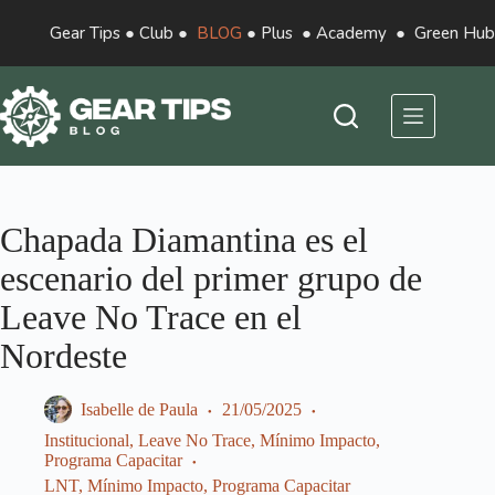
Gear Tips
●
Club
●
BLOG
●
Plus
●
Academy
●
Green Hub
Chapada Diamantina es el
escenario del primer grupo de
Leave No Trace en el
Nordeste
Isabelle de Paula
21/05/2025
Institucional
,
Leave No Trace
,
Mínimo Impacto
,
Programa Capacitar
LNT
,
Mínimo Impacto
,
Programa Capacitar