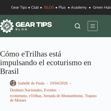
Gear Tips
●
Club
●
BLOG
●
Plus
●
Academy
●
Green Hub
Cómo eTrilhas está
impulsando el ecoturismo en
Brasil
Isabelle de Paula
10/04/2026
Destinos Nacionales
,
Eventos
ecoturismo
,
eTrilhas
,
Jornada de Montanhismo
,
Trajano
de Moraes