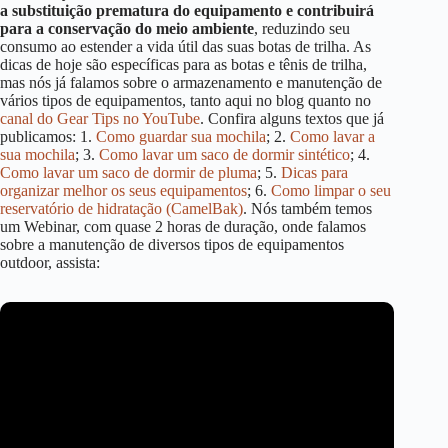
a substituição prematura do equipamento e contribuirá
para a conservação do meio ambiente
, reduzindo seu
consumo ao estender a vida útil das suas botas de trilha. As
dicas de hoje são específicas para as botas e tênis de trilha,
mas nós já falamos sobre o armazenamento e manutenção de
vários tipos de equipamentos, tanto aqui no blog quanto no
canal do Gear Tips no YouTube
. Confira alguns textos que já
publicamos: 1.
Como guardar sua mochila
; 2.
Como lavar a
sua mochila
; 3.
Como lavar um saco de dormir sintético
; 4.
Como lavar um saco de dormir de pluma
; 5.
Dicas para
organizar melhor os seus equipamentos
; 6.
Como limpar o seu
reservatório de hidratação (CamelBak)
. Nós também temos
um Webinar, com quase 2 horas de duração, onde falamos
sobre a manutenção de diversos tipos de equipamentos
outdoor, assista: