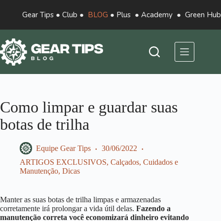
Gear Tips
●
Club
●
BLOG
●
Plus
●
Academy
●
Green Hub
Como limpar e guardar suas
botas de trilha
Equipe Gear Tips
30/06/2022
ARTIGOS EXCLUSIVOS
,
Calçados
,
Cuidados e
Manutenção
,
Dicas
Manter as suas botas de trilha limpas e armazenadas
corretamente irá prolongar a vida útil delas.
Fazendo a
manutenção correta você economizará dinheiro evitando