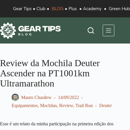
Gear Tips
●
Club
●
BLOG
●
Plus
●
Academy
●
Green Hub
Review da Mochila Deuter
Ascender na PT1001km
Ultramarathon
Mauro Chasilew
14/09/2022
Equipamentos
,
Mochilas
,
Review
,
Trail Run
Deuter
Esse é um relato da minha participação na primeira edição dos