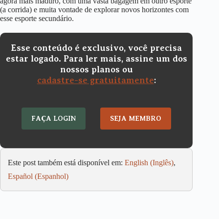
agora mais maduro, com uma vasta bagagem em outro esporte
(a corrida) e muita vontade de explorar novos horizontes com
esse esporte secundário.
Esse conteúdo é exclusivo, você precisa
estar logado. Para ler mais, assine um dos
nossos planos ou
cadastre-se gratuitamente
:
FAÇA LOGIN
SEJA MEMBRO
Este post também está disponível em:
English
(
Inglês
)
Español
(
Espanhol
)