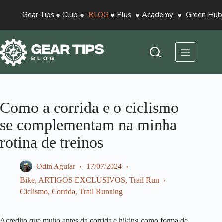
Gear Tips
●
Club
●
BLOG
●
Plus
●
Academy
●
Green Hub
Como a corrida e o ciclismo
se complementam na minha
rotina de treinos
Odin Aguiar
17/07/2024
Bike
,
ARTIGOS EXCLUSIVOS
,
Trail Run
Ciclismo
,
Corrida
,
Trail Running
Acredito que muito antes da corrida e hiking como forma de