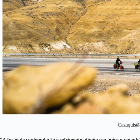
Cazaquistã
“A fusão de contemplação e sofrimento atingiu seu ápice na manhã