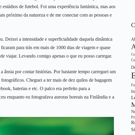
 e estádios de futebol. Foi uma experiência fantástica, mas aos
 mais próximo da natureza e de me conectar com as pessoas e
eu. Deixei a intensidade e superficialidade daquela dinâmica
Ab
s ficaram para trás em mais de 1000 dias de viagem e quase
Ci
 de viajar. Levando comigo apenas o que eu posso carregar.
Cu
De
 ânsia por contar histórias. Por bastante tempo carreguei um
 fotográficos. Cheguei a ter mais de dez quilos de bagagem
Fa
book, baterias e etc. O palco era perfeito para a
In
ceu enquanto eu fotografava auroras boreais na Finlândia e a
L
M
Nu
Pr
R
S