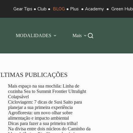
Gear Tips
●
Club
●
BLOG
●
Plus
●
Academy
●
Green Hub
MODALIDADES
Mais
LTIMAS PUBLICAÇÕES
Mais espaço na sua mochila: Linha de
cozinha Sea to Summit Frontier Ultralight
Colapsável
Cicloviagem: 7 dicas de Susi Saito para
planejar a sua primeira experiência
Agrofloresta: um novo olhar sobre
alimentação e impacto ambiental
Dicas para fazer a sua primeira trilha!
Na divisa entre dois núcleos do Caminho da