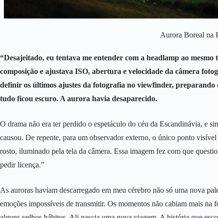
Aurora Boreal na F
“Desajeitado, eu tentava me entender com a headlamp ao mesmo t
composição e ajustava ISO, abertura e velocidade da câmera foto
definir os últimos ajustes da fotografia no viewfinder, preparand
tudo ficou escuro. A aurora havia desaparecido.
O drama não era ter perdido o espetáculo do céu da Escandinávia, e si
causou. De repente, para um observador externo, o único ponto visível
rosto, iluminado pela tela da câmera. Essa imagem fez com que ques
pedir licença.”
As auroras haviam descarregado em meu cérebro não só uma nova palet
emoções impossíveis de transmitir. Os momentos não cabiam mais na fot
alguns velhos hábitos. Ali nascia uma nova viagem. A história que esco