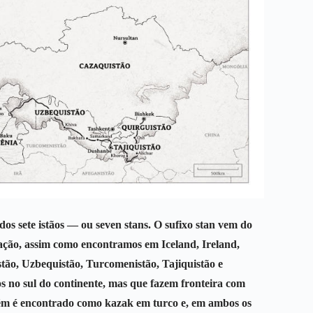
os sete istãos — ou seven stans. O sufixo stan vem do
u nação, assim como encontramos em Iceland, Ireland,
istão, Uzbequistão, Turcomenistão, Tajiquistão e
os no sul do continente, mas que fazem fronteira com
ém é encontrado como kazak em turco e, em ambos os