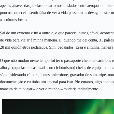
apenas através das janelas do carro nos traslados entre aeroporto, hotel
poucos comecei a sentir falta de ver a vida passar mais devagar, estar
as culturas locais.
Saí de um extremo e fui a outro e, o que parecia inimaginável, acontec
de vida para viajar à minha maneira. E, quando me dei conta, 31 paíse
28 mil quilômetros pedalados. Sim, pedalados. Essa é a minha maneira
O que não mudou nesse tempo foi ter o passaporte cheio de carimbos e a
alforge (aquelas bolsas usadas no cicloturismo) cheias de equipamentos
só considerando câmera, lentes, microfone, gravador de som, tripé, note
documentação e eu tinha um arsenal para isso. No entanto, algo aconte
maneira de eu viajar – e ver o mundo – mudaria radicalmente.