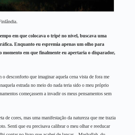
inlândia.
empo em que colocava o tripé no nível, buscava uma
gráfica. Enquanto eu espremia apenas um olho para
o o momento em que finalmente eu apertaria o disparador,
m o desconforto que imaginar aquela cena vista de fora me
 naquela estrada no meio do nada teria sido o meu próprio
tionamentos começassem a invadir os meus pensamentos sem
a de cores, mas uma manifestação da natureza que me trazia
o. Senti que eu precisava calibrar o meu olhar e reeducar
lhi contar no livro que acabei de lançar – Mashallah, do