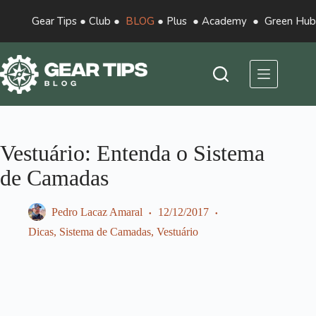
Gear Tips
●
Club
●
BLOG
●
Plus
●
Academy
●
Green Hub
Vestuário: Entenda o Sistema
de Camadas
Pedro Lacaz Amaral
12/12/2017
Dicas
,
Sistema de Camadas
,
Vestuário