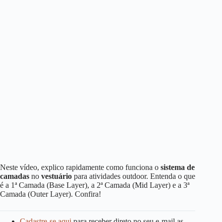
Neste vídeo, explico rapidamente como funciona o
sistema de
camadas
no
vestuário
para atividades outdoor. Entenda o que
é a 1ª Camada (Base Layer), a 2ª Camada (Mid Layer) e a 3ª
Camada (Outer Layer). Confira!
Cadastre-se aqui
para receber direto no seu e-mail as