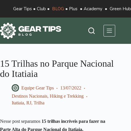
Gear Tips
●
Club
●
BLOG
●
Plus
●
Academy
●
Green Hub
15 Trilhas no Parque Nacional
do Itatiaia
Equipe Gear Tips
13/07/2022
Destinos Nacionais
,
Hiking e Trekking
Itatiaia
,
RJ
,
Trilha
Nesse post separamos
15 trilhas incríveis para fazer na
Parte Alta do Parque Nacional do Itatiaia.